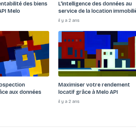
ntabilité des biens
L'intelligence des données au
'API Melo
service de la location immobili
il y a 2 ans
rospection
Maximiser votre rendement
râce aux données
locatif grâce à Melo API
il y a 2 ans