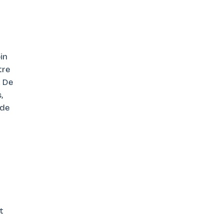
in
tre
. De
,
 de
t