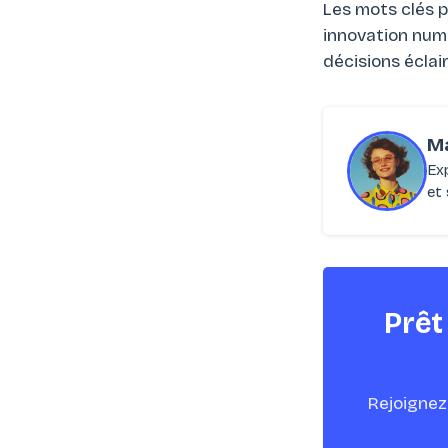
Les mots clés p
innovation num
décisions éclai
M
Ex
et 
Prêt
Rejoignez 