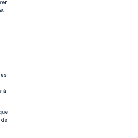
rer
ns
res
r à
ique
e de