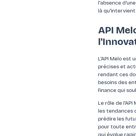
l'absence d'une
là qu'intervient 
API Melo
l'Innov
L'API Melo est 
précises et actu
rendant ces don
besoins des ent
finance qui sou
Le rôle de l'AP
les tendances 
prédire les fut
pour toute entr
qui évolue rap