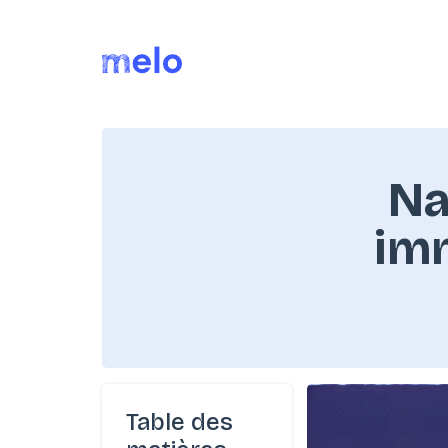
Na
imm
Table des