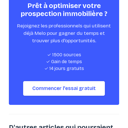
Prêt à optimiser votre
prospection immobilière ?
Rejoignez les professionnels qui utilisent
déjà Melo pour gagner du temps et
trouver plus d'opportunités.
✓ 1500 sources
✓ Gain de temps
✓ 14 jours gratuits
Commencer l'essai gratuit
D'autres articles qui pourraient